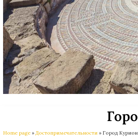
Гор
Home page
»
Достопримечательности
»
Город Курион