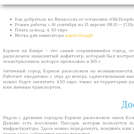
Как добраться: из Лимассола от остановки «Old Hospit
Режим работы: с 16 сентября по 15 апреля: 08.15 — 17.15с
Плата за вход: 4, 50 евро
Метка для навигатора:
карта Google
Курион на Кипре – это самый сохранившийся город, ег
расположен знаменитый амфитеатр, который был построе
землетрясением, которое произошло в 365 г.
Античный город Курион расположен на возвышенности, 
Работает ежедневно с утра до вечера, единственными вы
нужно будет заплатить 4.50 евро, также на территории р
или личным транспортом.
До
Рядом с древним городом Курион расположен замок Коло
Дальше есть поселение Писсури, которая пользуется п
инфраструктура. Здесь можно передохнуть, покушать или 
время здесь собирается много туристов.