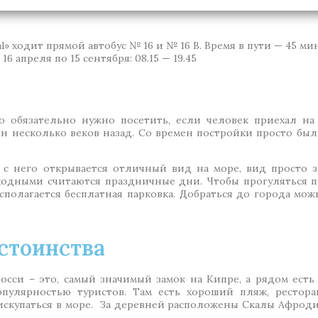
al» ходит прямой автобус № 16 и № 16 В. Время в пути — 45 ми
 16 апреля по 15 сентября: 08.15 — 19.45
о обязательно нужно посетить, если человек приехал на
н несколько веков назад. Со времен постройки просто бы
с него открывается отличный вид на море, вид просто з
ходными считаются праздничные дни. Чтобы прогуляться п
асполагается бесплатная парковка. Добраться до города мож
стоинства
сси – это, самый значимый замок на Кипре, а рядом есть
опулярностью туристов. Там есть хороший пляж, рестор
искупаться в море. За деревней расположены Скалы Афроди