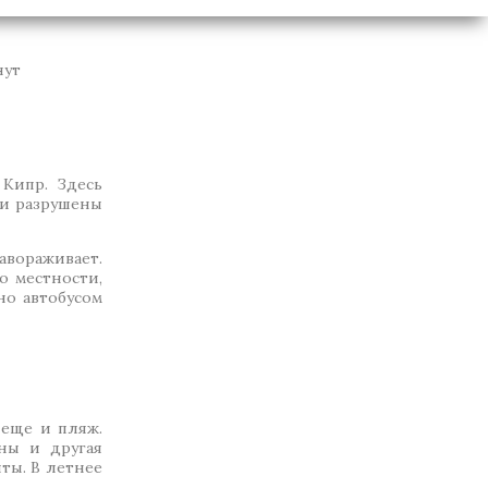
нут
 Кипр. Здесь
ли разрушены
авораживает.
о местности,
но автобусом
 еще и пляж.
аны и другая
ты. В летнее