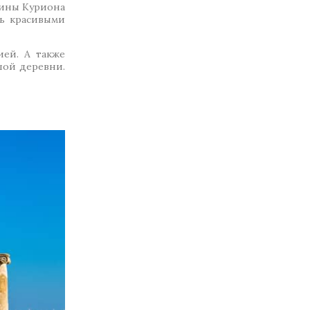
уины Куриона
сь красивыми
ией. А также
шой деревни.