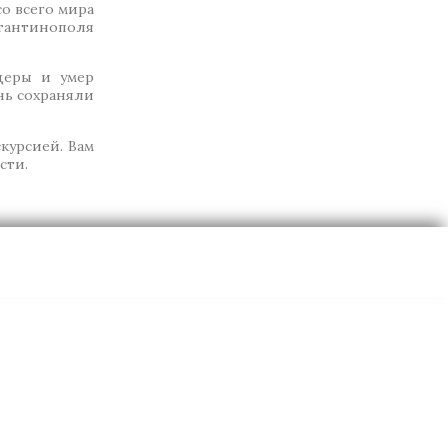
о всего мира
стантинополя
щеры и умер
нь сохраняли
курсией. Вам
сти.