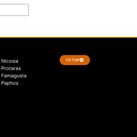
 Nicosia
TO TOP
 Protaras
 Famagusta
 Paphos