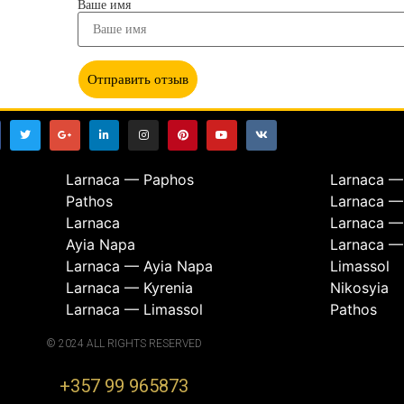
Ваше имя
Отправить отзыв
Larnaca — Paphos
Larnaca —
Pathos
Larnaca —
Larnaca
Larnaca —
Ayia Napa
Larnaca —
Larnaca — Ayia Napa
Limassol
Larnaca — Kyrenia
Nikosyia
Larnaca — Limassol
Pathos
© 2024 ALL RIGHTS RESERVED
+357 99 965873