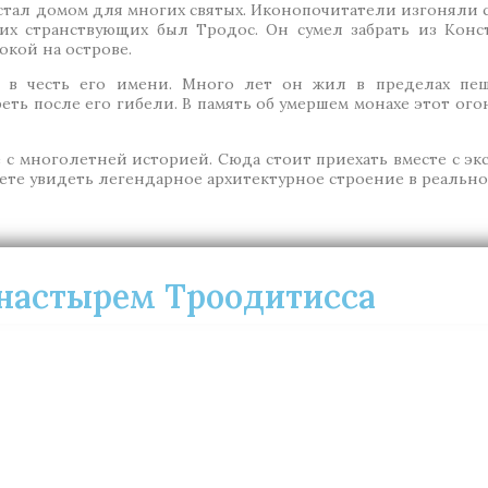
 стал домом для многих святых. Иконопочитатели изгоняли с
ких странствующих был Тродос. Он сумел забрать из Кон
окой на острове.
е в честь его имени. Много лет он жил в пределах пе
еть после его гибели. В память об умершем монахе этот ого
 многолетней историей. Сюда стоит приехать вместе с экс
ете увидеть легендарное архитектурное строение в реально
онастырем Троодитисса