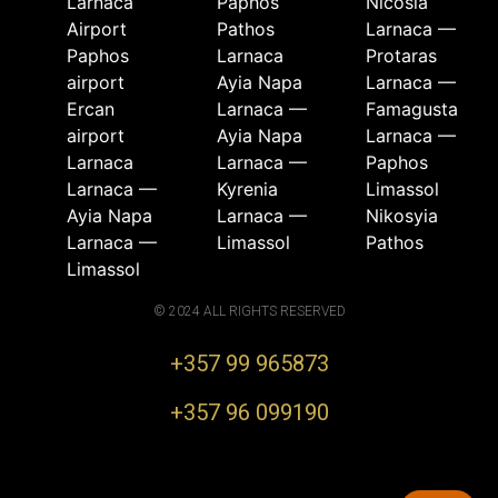
Larnaca
Paphos
Nicosia
Airport
Pathos
Larnaca —
Paphos
Larnaca
Protaras
airport
Ayia Napa
Larnaca —
Ercan
Larnaca —
Famagusta
airport
Ayia Napa
Larnaca —
Larnaca
Larnaca —
Paphos
Larnaca —
Kyrenia
Limassol
Ayia Napa
Larnaca —
Nikosyia
Larnaca —
Limassol
Pathos
Limassol
© 2024 ALL RIGHTS RESERVED
+357 99 965873
+357 96 099190