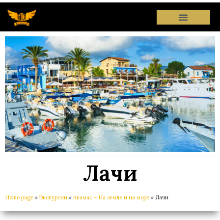
Лачи
Home page
»
Экскурсии
»
Акамас – На земле и на море
»
Лачи