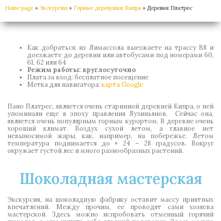
Home page
»
Экскурсии
»
Горные деревушки Кипра
»
Деревня Платрес
Как добраться: из Лимассола выезжаете на трассу B8 и
доезжаете до деревни или автобусами под номерами 60,
61, 62 или 64
Режим работы: круглосуточно
Плата за вход: бесплатное посещение
Метка для навигатора:
карта Google
Пано Платрес
, является очень старинной деревней Кипра, о ней
упоминали еще в эпоху правления Лузиньянов. Сейчас она,
является очень популярным горным курортом. В деревне очень
хороший климат. Воздух сухой летом, а главное нет
невыносимой жары, как, например, на побережье. Летом
температура поднимается до + 24 – 28 градусов. Вокруг
окружает густой лес и много разнообразных растений.
Шоколадная мастерская
Экскурсия, на шоколадную фабрику оставит массу приятных
впечатлений. Между прочим, ее проводят сами хозяева
мастерской. Здесь можно испробовать отменный горячий